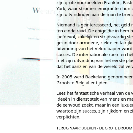
zijn grote voorbeelden Franklin, Eas
York, waar stromen emigranten hun g
zijn uitvindingen aan de man te bren
Niemand is geïnteresseerd, het geld 
ten einde raad. De enige die in hem bl
Liefdevol, zakelijk en strijdvaardig s
gezin door armoede, ziekte en talrijke
uitvinding van het Velox-papier word
succes. De internationale roem en he
met zijn uitvinding van het eerste plas
dat het aanzien van de wereld zal ve
In 2005 werd Baekeland genomineerd 
Grootste Belg aller tijden.
Lees het fantastische verhaal van de 
ideeën in dienst stelt van mens en m
de eenvoud zoekt, maar in een luxue
waartoe zijn succes, zijn rijkdom en 
verplichten.
TERUG NAAR: BOEKEN - DE GROTE DROOM